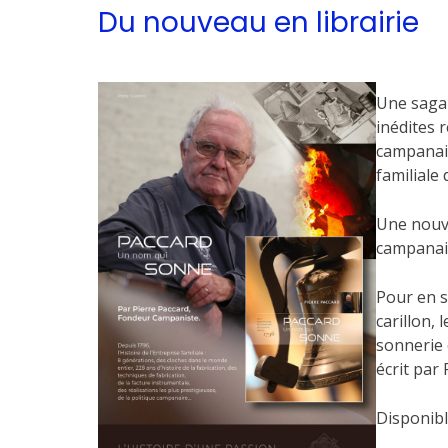
Du nouveau en librairie
Une saga 
inédites 
campanair
familiale
Une nouve
campanair
Pour en s
carillon, 
sonnerie 
écrit par
Disponibl