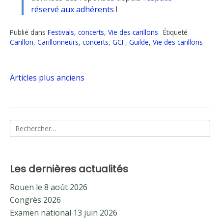
réservé aux adhérents
!
Publié dans
Festivals, concerts
,
Vie des carillons
Étiqueté
Carillon
,
Carillonneurs
,
concerts
,
GCF
,
Guilde
,
Vie des carillons
Navigation
Articles plus anciens
des
Rechercher :
articles
Les dernières actualités
Rouen le 8 août 2026
Congrès 2026
Examen national 13 juin 2026