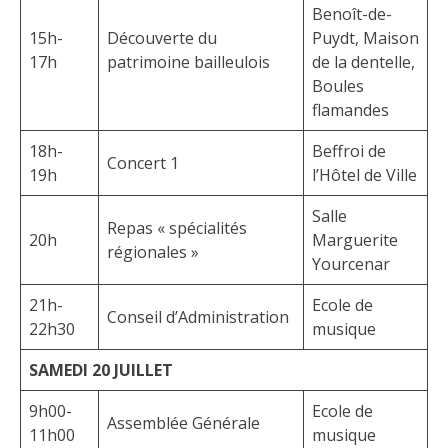
Benoît-de-
15h-
Découverte du
Puydt, Maison
17h
patrimoine bailleulois
de la dentelle,
Boules
flamandes
18h-
Beffroi de
Concert 1
19h
l’Hôtel de Ville
Salle
Repas « spécialités
20h
Marguerite
régionales »
Yourcenar
21h-
Ecole de
Conseil d’Administration
22h30
musique
SAMEDI 20 JUILLET
9h00-
Ecole de
Assemblée Générale
11h00
musique