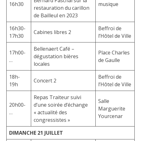
Bernard Paschal sur la
16h30
musique
restauration du carillon
de Bailleul en 2023
16h30-
Beffroi de
Cabines libres 2
17h30
l’Hôtel de Ville
Bellenaert Café –
17h00-
Place Charles
dégustation bières
…
de Gaulle
locales
18h-
Beffroi de
Concert 2
19h
l’Hôtel de Ville
Repas Traiteur suivi
Salle
20h00-
d’une soirée d’échange
Marguerite
…
« actualité des
Yourcenar
congressistes »
DIMANCHE 21 JUILLET