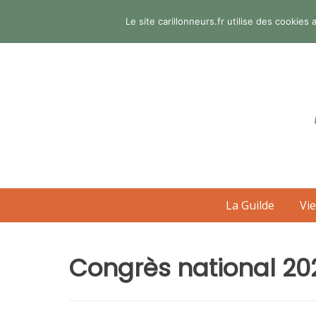
Aller
Le site carillonneurs.fr utilise des cookie
au
contenu
La Guilde
Vie
Congrès national 20