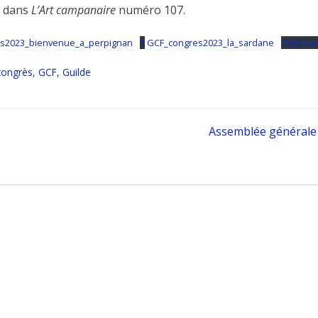
le dans
L’Art campanaire
numéro 107.
s2023_bienvenue_a_perpignan
T
GCF_congres2023_la_sardane
Télécha
congrès
,
GCF
,
Guilde
Assemblée générale