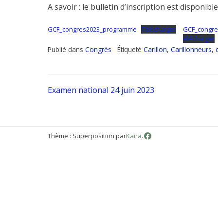
A savoir : le bulletin d’inscription est disponib
GCF_congres2023_programme
Télécharger
GCF_congre
élécharger
Publié dans
Congrès
Étiqueté
Carillon
,
Carillonneurs
,
Navigation
Examen national 24 juin 2023
de
Thème : Superposition par
Kaira
.
l’article