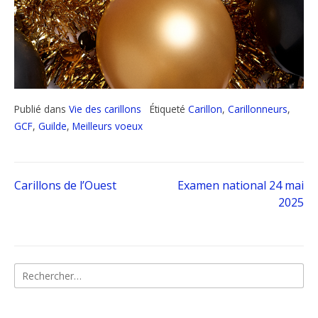
Publié dans
Vie des carillons
Étiqueté
Carillon
,
Carillonneurs
,
GCF
,
Guilde
,
Meilleurs voeux
Navigation
Carillons de l’Ouest
Examen national 24 mai
2025
de
l’article
Rechercher :