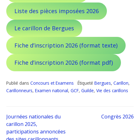
Liste des pièces imposées 2026
Le carillon de Bergues
Fiche d’inscription 2026 (format texte)
Fiche d’inscription 2026 (format pdf)
Publié dans
Concours et Examens
Étiqueté
Bergues
,
Carillon
,
Carillonneurs
,
Examen national
,
GCF
,
Guilde
,
Vie des carillons
Navigation
Journées nationales du
Congrès 2026
carillon 2025,
participations annoncées
de
des sites carillonnants