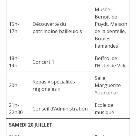
Musée
Benoît-de-
15h-
Découverte du
Puydt, Maison
17h
patrimoine bailleulois
de la dentelle,
Boules
flamandes
18h-
Beffroi de
Concert 1
19h
l’Hôtel de Ville
Salle
Repas « spécialités
20h
Marguerite
régionales »
Yourcenar
21h-
Ecole de
Conseil d’Administration
22h30
musique
SAMEDI 20 JUILLET