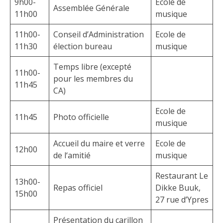
9h00-
Ecole de
Assemblée Générale
11h00
musique
11h00-
Conseil d’Administration
Ecole de
11h30
élection bureau
musique
Temps libre (excepté
11h00-
pour les membres du
11h45
CA)
Ecole de
11h45
Photo officielle
musique
Accueil du maire et verre
Ecole de
12h00
de l‘amitié
musique
Restaurant Le
13h00-
Repas officiel
Dikke Buuk,
15h00
27 rue d’Ypres
Présentation du carillon