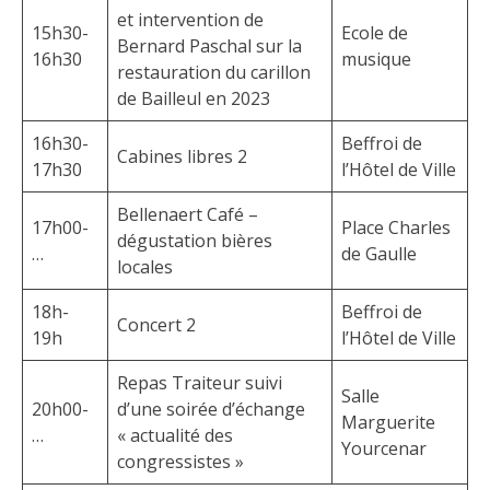
et intervention de
15h30-
Ecole de
Bernard Paschal sur la
16h30
musique
restauration du carillon
de Bailleul en 2023
16h30-
Beffroi de
Cabines libres 2
17h30
l’Hôtel de Ville
Bellenaert Café –
17h00-
Place Charles
dégustation bières
…
de Gaulle
locales
18h-
Beffroi de
Concert 2
19h
l’Hôtel de Ville
Repas Traiteur suivi
Salle
20h00-
d’une soirée d’échange
Marguerite
…
« actualité des
Yourcenar
congressistes »