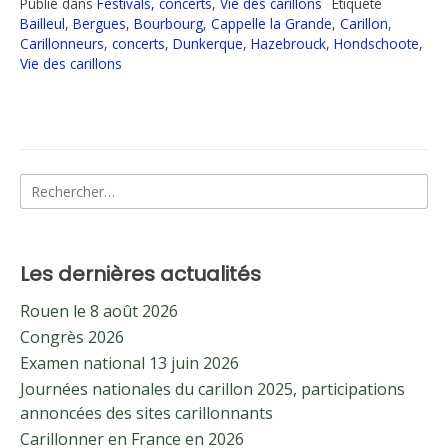
Publié dans
Festivals, concerts
,
Vie des carillons
Étiqueté
Bailleul
,
Bergues
,
Bourbourg
,
Cappelle la Grande
,
Carillon
,
Carillonneurs
,
concerts
,
Dunkerque
,
Hazebrouck
,
Hondschoote
,
Vie des carillons
Rechercher :
Les dernières actualités
Rouen le 8 août 2026
Congrès 2026
Examen national 13 juin 2026
Journées nationales du carillon 2025, participations
annoncées des sites carillonnants
Carillonner en France en 2026