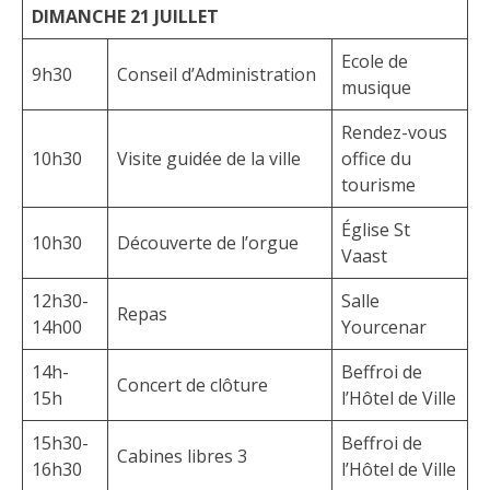
DIMANCHE 21 JUILLET
Ecole de
9h30
Conseil d’Administration
musique
Rendez-vous
10h30
Visite guidée de la ville
office du
tourisme
Église St
10h30
Découverte de l’orgue
Vaast
12h30-
Salle
Repas
14h00
Yourcenar
14h-
Beffroi de
Concert de clôture
15h
l’Hôtel de Ville
15h30-
Beffroi de
Cabines libres 3
16h30
l’Hôtel de Ville