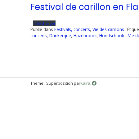
Festival de carillon en F
Télécharger
Publié dans
Festivals, concerts
,
Vie des carillons
Étiqu
concerts
,
Dunkerque
,
Hazebrouck
,
Hondschoote
,
Vie d
Thème : Superposition par
Kaira
.