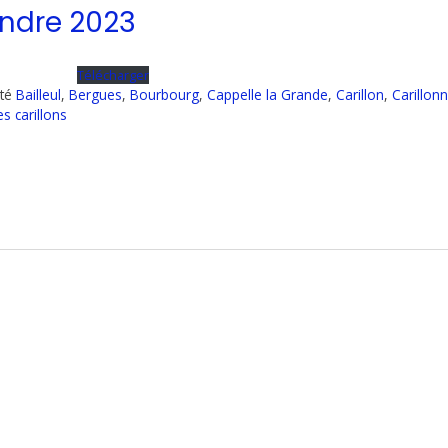
landre 2023
Télécharger
eté
Bailleul
,
Bergues
,
Bourbourg
,
Cappelle la Grande
,
Carillon
,
Carillon
es carillons