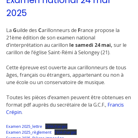
Examen national 24 mai
2025
La
G
uilde des
C
arillonneurs de
F
rance propose la
21ème édition de son examen national
d’interprétation au carillon
le samedi 24 mai,
sur le
carillon de l’église Saint-Rémi à Selongey (21).
Cette épreuve est ouverte aux carillonneurs de tous
âges, français ou étrangers, appartenant ou non à
une école ou un conservatoire de musique.
Toutes les pièces d’examen peuvent être obtenues en
format pdf auprès du secrétaire de la G.C.F.,
Francis
Crépin
.
Examen 2025_lettre
Télécharger
Examen 2025_règlement
Télécharger
Examen 2025_Pièces imposées