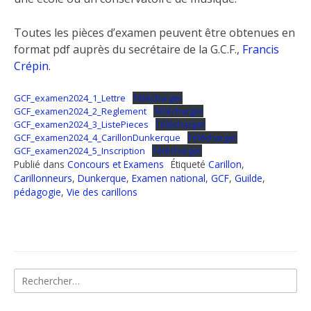
Toutes les pièces d’examen peuvent être obtenues en
format pdf auprès du secrétaire de la G.C.F.,
Francis
Crépin
.
GCF_examen2024_1_Lettre
Télécharger
GCF_examen2024_2_Reglement
Télécharger
GCF_examen2024_3_ListePieces
Télécharger
GCF_examen2024_4_CarillonDunkerque
Télécharger
GCF_examen2024_5_Inscription
Télécharger
Publié dans
Concours et Examens
Étiqueté
Carillon
,
Carillonneurs
,
Dunkerque
,
Examen national
,
GCF
,
Guilde
,
pédagogie
,
Vie des carillons
Rechercher :