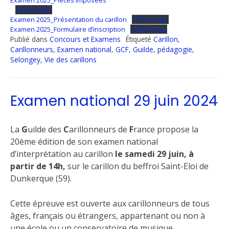
Télécharger
Examen 2025_Présentation du carillon
Télécharger
Examen 2025_Formulaire d’inscription
Télécharger
Publié dans
Concours et Examens
Étiqueté
Carillon
,
Carillonneurs
,
Examen national
,
GCF
,
Guilde
,
pédagogie
,
Selongey
,
Vie des carillons
Examen national 29 juin 2024
La
G
uilde des
C
arillonneurs de
F
rance propose la
20ème édition de son examen national
d’interprétation au carillon
le samedi 29 juin, à
partir de 14h,
sur le carillon du beffroi Saint-Eloi de
Dunkerque (59).
Cette épreuve est ouverte aux carillonneurs de tous
âges, français ou étrangers, appartenant ou non à
une école ou un conservatoire de musique.