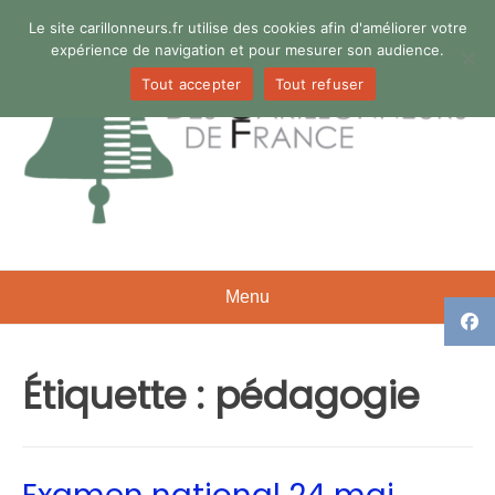
Aller
Le site carillonneurs.fr utilise des cookies afin d'améliorer votre
au
expérience de navigation et pour mesurer son audience.
contenu
Tout accepter
Tout refuser
Menu
Étiquette :
pédagogie