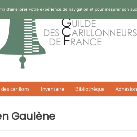
s afin d'améliorer votre expérience de navigation et pour mesurer son au
 des carillons
Inventaire
Bibliothèque
Adhésion
ien Gaulène