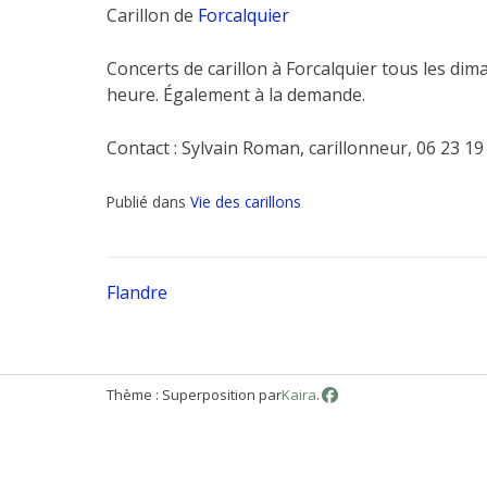
Carillon de
Forcalquier
Concerts de carillon à Forcalquier tous les di
heure. Également à la demande.
Contact : Sylvain Roman, carillonneur, 06 23 19 
Publié dans
Vie des carillons
Navigation
Flandre
de
Thème : Superposition par
Kaira
.
l’article