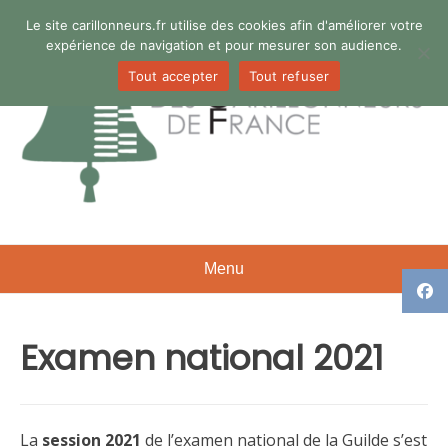
Aller
Le site carillonneurs.fr utilise des cookies afin d'améliorer votre
au
expérience de navigation et pour mesurer son audience.
contenu
Tout accepter
Tout refuser
Menu
Examen national 2021
La
session 2021
de l’examen national de la Guilde s’est