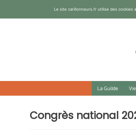
Aller
Le site carillonneurs.fr utilise des cookie
au
contenu
La Guilde
Vie
Congrès national 20