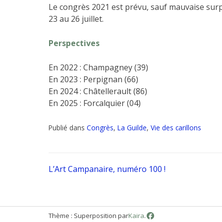
Le congrès 2021 est prévu, sauf mauvaise surp
23 au 26 juillet.
Perspectives
En 2022 : Champagney (39)
En 2023 : Perpignan (66)
En 2024 : Châtellerault (86)
En 2025 : Forcalquier (04)
Publié dans
Congrès
,
La Guilde
,
Vie des carillons
Navigation
L’Art Campanaire, numéro 100 !
de
Thème : Superposition par
Kaira
.