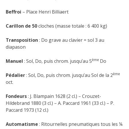
Beffroi
– Place Henri Billiaert
Carillon de
50
cloches (masse totale : 6 400 kg)
Transposition
: Do grave au clavier = sol 3 au
diapason
ème
Manuel
: Sol, Do, puis chrom. jusqu’au 5
Do
ème
Pédalier
: Sol, Do, puis chrom. jusqu’au Sol de la 2
oct.
Fondeurs
: J. Blampain 1628 (2 cl.) – Crouzet-
Hildebrand 1880 (3 cl.) – A. Paccard 1961 (33 cl.) – P.
Paccard 1973 (12 cl.)
Automatisme
: Ritournelles pneumatiques tous les ¼